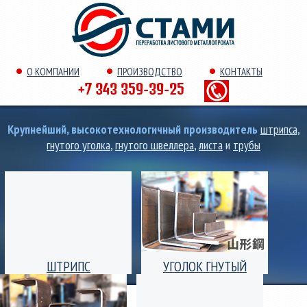
О КОМПАНИИ
ПРОИЗВОДСТВО
КОНТАКТЫ
+7 343 359-39-25
Крупнейший, высокотехнологичный производитель
штрипса
,
гнутого уголка
,
гнутого швеллера
,
листа
и
трубы
ШТРИПС
УГОЛОК ГНУТЫЙ
Производство штрипс
Уголок гнутый
(лента) толщиной от 0,25
равнополочный и