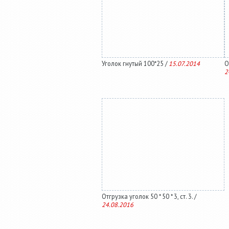
Уголок гнутый 100*25 /
15.07.2014
О
2
Отгрузка уголок 50 * 50 * 3, ст. 3. /
24.08.2016