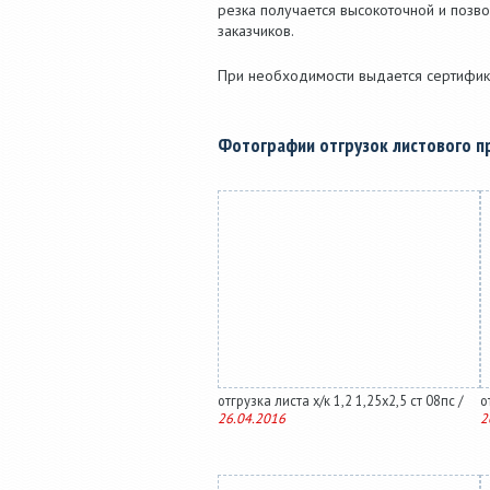
резка получается высокоточной и позв
заказчиков.
При необходимости выдается сертифика
Фотографии отгрузок листового п
отгрузка листа х/к 1,2 1,25х2,5 ст 08пс /
о
26.04.2016
2