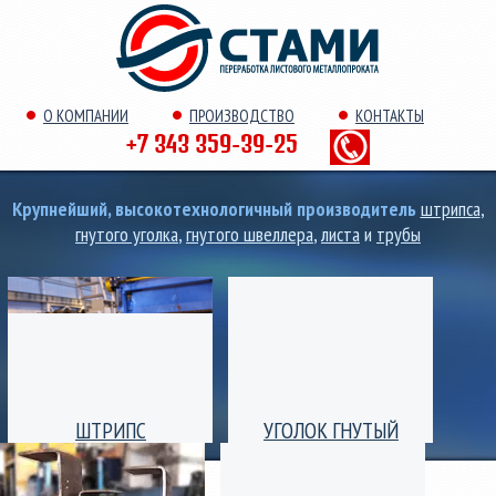
О КОМПАНИИ
ПРОИЗВОДСТВО
КОНТАКТЫ
+7 343 359-39-25
Крупнейший, высокотехнологичный производитель
штрипса
,
гнутого уголка
,
гнутого швеллера
,
листа
и
трубы
ШТРИПС
УГОЛОК ГНУТЫЙ
Производство штрипс
Уголок гнутый
(лента) толщиной от 0,25
равнополочный и