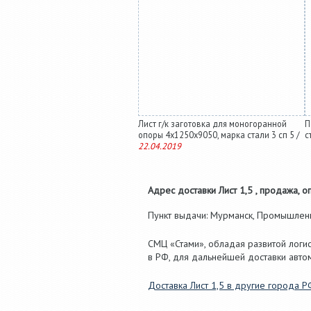
Лист г/к заготовка для моногоранной
П
опоры 4х1250х9050, марка стали 3 сп 5 /
с
22.04.2019
Адрес доставки Лист 1,5 , продажа, оп
Пункт выдачи: Мурманск, Промышленная
СМЦ «Стами», обладая развитой логис
в РФ, для дальнейшей доставки авто
Доставка Лист 1,5 в другие города Р