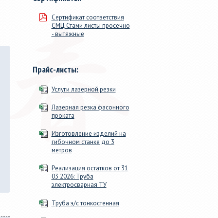
м, длиной
сечения. 46 размеров от ДУ
Сертификат соответствия
100мм>, в
15 до 219х9, от 20х20х1 до
СМЦ Стами листы просечно
змер для
160х160х9.
- вытяжные
Прайс-листы:
Услуги лазерной резки
Лазерная резка фасонного
проката
Изготовление изделий на
гибочном станке до 3
метров
Реализация остатков от 31
03 2026: Труба
электросварная ТУ
Труба э/с тонкостенная