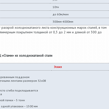
10тн
до 60м/мин
300мм-4000мм
 раскрой холоднокатаного листа конструкционных марок сталей, в том
лимерным покрытием толщиной от 0,3 до 2 мм и длиной от 300 до
Ц «Стами» из холоднокатаной стали
Эскиз
деревянным поддоном
ечными лентами размером 32х08
есто сгиба подкладывается
ка
ой пачки – 5 тонн
одной упаковки – 1500 мм