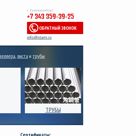
г. Екатеринбург
+7 343 359-39-25
ОБРАТНЫЙ ЗВОНОК
info@stami.ru
веллера
,
листа
и
трубы
ТРУБЫ
 рулонов,
Производство
ального
электросварных стальных
 от 0,3мм
труб квадратного,
Сертификаты:
риной от
прямоугольного и круглого