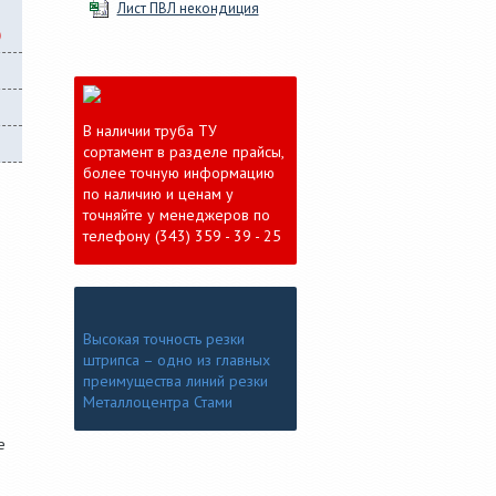
Лист ПВЛ некондиция
)
В наличии труба ТУ
сортамент в разделе прайсы,
более точную информацию
по наличию и ценам у
точняйте у менеджеров по
телефону (343) 359 - 39 - 25
Высокая точность резки
й
штрипса – одно из главных
преимущества линий резки
Металлоцентра Стами
е