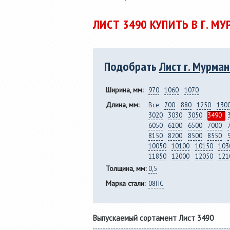
Услуги по продольной
36мм до
резке рулонной стали
полки от 
ЛИСТ 3490 КУПИТЬ В Г. 
толщиной от 0,25 до 8,0 мм,
сп 5, 09Г
из металла заказчика.
горячека
Подобрать
Лист г. Мурман
Ширина, мм:
970
1060
1070
Длина, мм:
Все
700
880
1250
130
3020
3030
3050
3490
6050
6100
6500
7000
8150
8200
8500
8550
10050
10100
10150
103
11850
12000
12050
121
Толщина, мм:
0,5
Марка стали:
08ПС
Выпускаемый сортамент Лист 3490