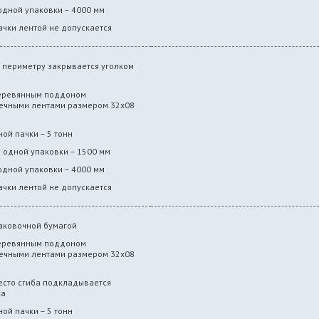
дной упаковки – 4000 мм
чки лентой не допускается
о периметру закрывается уголком
деревянным поддоном
ечными лентами размером 32х08
ой пачки – 5 тонн
одной упаковки – 1500 мм
дной упаковки – 4000 мм
чки лентой не допускается
аковочной бумагой
деревянным поддоном
ечными лентами размером 32х08
есто сгиба подкладывается
ка
ой пачки – 5 тонн