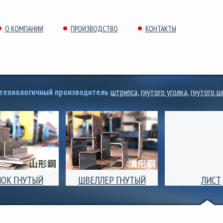
О КОМПАНИИ
ПРОИЗВОДСТВО
КОНТАКТЫ
отехнологичный производитель
штрипса
,
гнутого уголка
,
гнутого ш
ЛОК ГНУТЫЙ
ШВЕЛЛЕР ГНУТЫЙ
ЛИСТ
ок гнутый
Швеллер гнутый
Поперечная резка
полочный и
равнополочный и
листового ст
полочный (угол)
неравнополочный.
проката толщиной
 ширины полки от
Размеры ширины полки от
до 8,0мм, ши