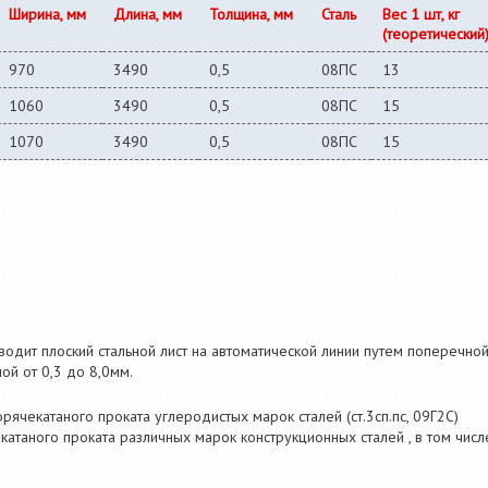
Ширина, мм
Длина, мм
Толщина, мм
Сталь
Вес 1 шт, кг
(теоретический
970
3490
0,5
08ПС
13
1060
3490
0,5
08ПС
15
1070
3490
0,5
08ПС
15
одит плоский стальной лист на автоматической линии путем поперечно
ой от 0,3 до 8,0мм.
рячекатаного проката углеродистых марок сталей (ст.3сп.пс, 09Г2С)
окатаного проката различных марок конструкционных сталей , в том числ
.