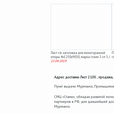
Лист г/к заготовка для моногоранной
П
опоры 4х1250х9050, марка стали 3 сп 5 /
с
22.04.2019
Адрес доставки Лист 2100 , продажа, 
Пункт выдачи: Мурманск, Промышленная
СМЦ «Стами», обладая развитой логис
партнеров в РФ, для дальнейшей дос
Мурманск.