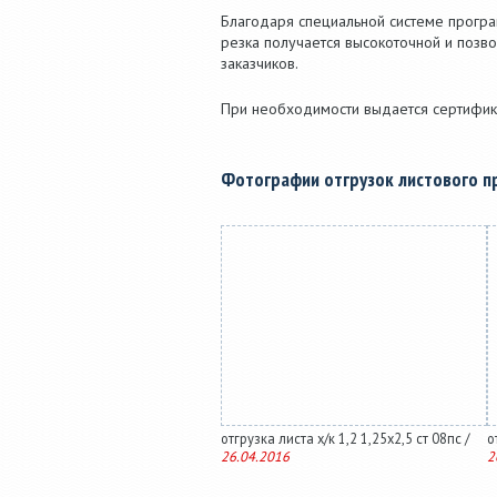
Благодаря специальной системе програ
резка получается высокоточной и позв
заказчиков.
При необходимости выдается сертифика
Фотографии отгрузок листового п
отгрузка листа х/к 1,2 1,25х2,5 ст 08пс /
о
26.04.2016
2