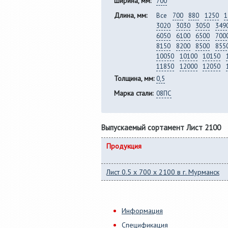
Ширина, мм:
700
Длина, мм:
Все
700
880
1250
1
3020
3030
3050
349
6050
6100
6500
700
8150
8200
8500
855
10050
10100
10150
11850
12000
12050
Толщина, мм:
0,5
Марка стали:
08ПС
Выпускаемый сортамент Лист 2100
Продукция
Лист 0.5 x 700 x 2100 в г. Мурманск
Информация
Спецификация