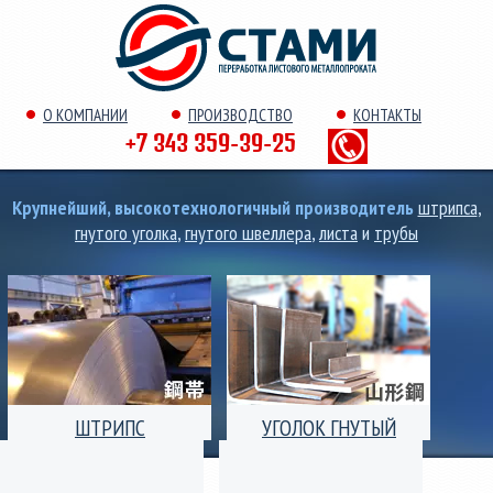
О КОМПАНИИ
ПРОИЗВОДСТВО
КОНТАКТЫ
+7 343 359-39-25
Крупнейший, высокотехнологичный производитель
штрипса
,
гнутого уголка
,
гнутого швеллера
,
листа
и
трубы
ШТРИПС
УГОЛОК ГНУТЫЙ
Производство штрипс
Уголок гнутый
(лента) толщиной от 0,25
равнополочный и