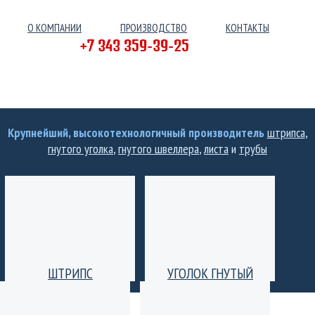
О КОМПАНИИ
ПРОИЗВОДСТВО
КОНТАКТЫ
+7 343 359-39-25
Крупнейший, высокотехнологичный производитель
штрипса
,
гнутого уголка
,
гнутого швеллера
,
листа
и
трубы
ШТРИПС
УГОЛОК ГНУТЫЙ
Производство штрипс
Уголок гнутый
(лента) толщиной от 0,25
равнополочный и