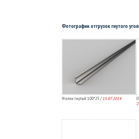
Фотографии отгрузок гнутого уго
Уголок гнутый 100*25 /
15.07.2014
О
2