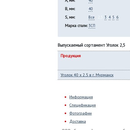
A, мм:
40
B, мм:
40
S, мм:
Все
2,5
3
4
5
6
Марка стали:
3СП
Выпускаемый сортамент Уголок 2,5
Продукция
Уголок 40 x 2.5 в г. Мурманск
Информация
Спецификация
Фотографии
Доставка