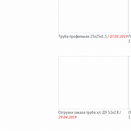
Труба профильная 25х25х1,5 /
07.05.2019
П
1
Отгрузка заказа труба э/с ДУ 32х2,8 /
О
29.04.2019
1