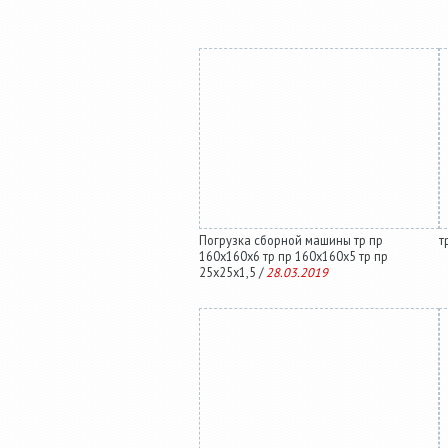
Погрузка сборной машины тр пр
т
160х160х6 тр пр 160х160х5 тр пр
25х25х1,5 /
28.03.2019