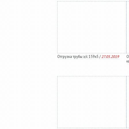
Отгрузка трубы э/с 159х5 /
27.05.2019
О
к