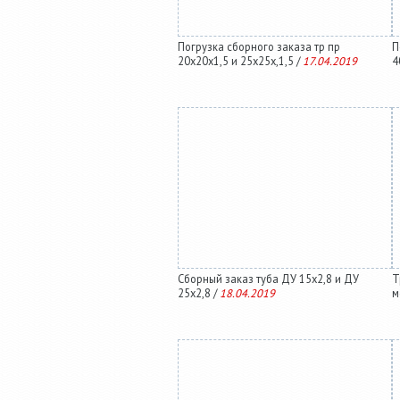
Погрузка сборного заказа тр пр
П
20х20х1,5 и 25х25х,1,5 /
17.04.2019
4
Сборный заказ туба ДУ 15х2,8 и ДУ
Т
25х2,8 /
18.04.2019
м