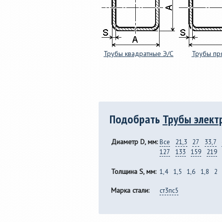
Трубы квадратные Э/С
Трубы пр
Подобрать
Трубы элект
Диаметр D, мм:
Все
21,3
27
33,7
127
133
159
219
Толщина S, мм:
1,4
1,5
1,6
1,8
2
Марка стали:
ст3пс5