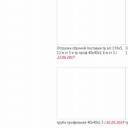
Отгрузка сброной поставки тр э/с 159х5,
С
12 м ст 3 и тр проф 40х40х2, 6 м ст 3 /
1
22.06.2017
труба профильная 40х40х1,5 /
01.03.2019
т