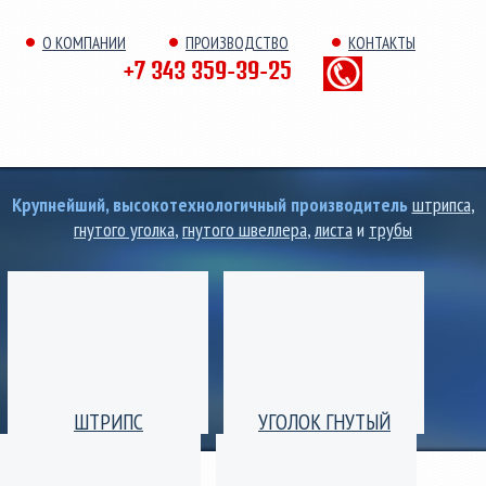
О КОМПАНИИ
ПРОИЗВОДСТВО
КОНТАКТЫ
+7 343 359-39-25
Крупнейший, высокотехнологичный производитель
штрипса
,
гнутого уголка
,
гнутого швеллера
,
листа
и
трубы
ШТРИПС
УГОЛОК ГНУТЫЙ
Производство штрипс
Уголок гнутый
(лента) толщиной от 0,25
равнополочный и