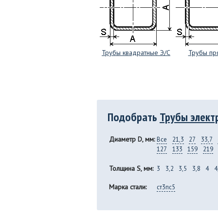
Трубы квадратные Э/С
Трубы пр
Подобрать
Трубы элект
Диаметр D, мм:
Все
21,3
27
33,7
127
133
159
219
Толщина S, мм:
3
3,2
3,5
3,8
4
4
Марка стали:
ст3пс5