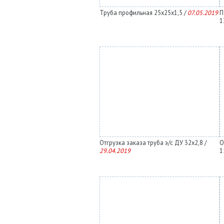
Труба профильная 25х25х1,5 /
07.05.2019
П
1
Отгрузка заказа труба э/с ДУ 32х2,8 /
О
29.04.2019
1