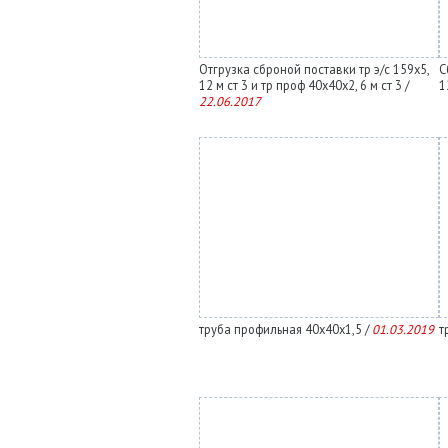
Отгрузка сброной поставки тр э/с 159х5,
С
12 м ст 3 и тр проф 40х40х2, 6 м ст 3 /
1
22.06.2017
труба профильная 40х40х1,5 /
01.03.2019
т