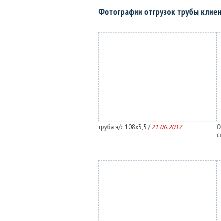
Фотографии отгрузок трубы клие
труба э/с 108х3,5 /
21.06.2017
О
с