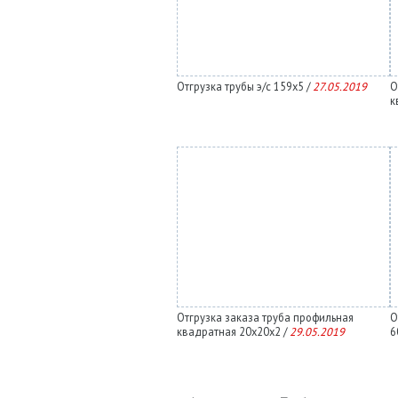
Отгрузка трубы э/с 159х5 /
27.05.2019
О
к
Отгрузка заказа труба профильная
О
квадратная 20х20х2 /
29.05.2019
6