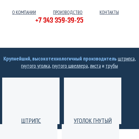
О КОМПАНИИ
ПРОИЗВОДСТВО
КОНТАКТЫ
+7 343 359-39-25
Крупнейший, высокотехнологичный производитель
штрипса
,
гнутого уголка
,
гнутого швеллера
,
листа
и
трубы
ШТРИПС
УГОЛОК ГНУТЫЙ
Производство штрипс
Уголок гнутый
(лента) толщиной от 0,25
равнополочный и