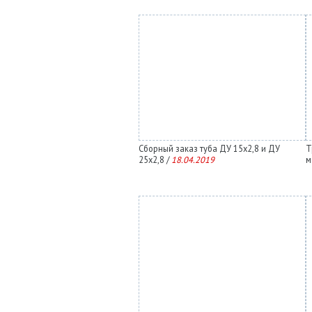
Сборный заказ туба ДУ 15х2,8 и ДУ
Т
25х2,8 /
18.04.2019
м