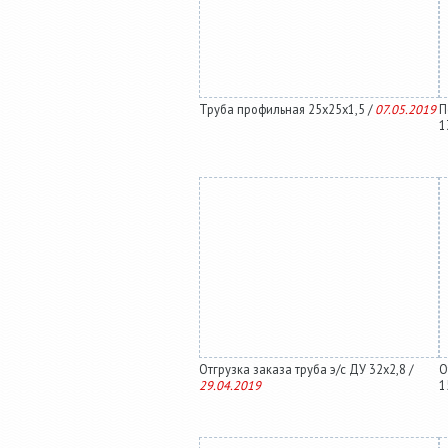
Труба профильная 25х25х1,5 /
07.05.2019
П
1
Отгрузка заказа труба э/с ДУ 32х2,8 /
О
29.04.2019
1