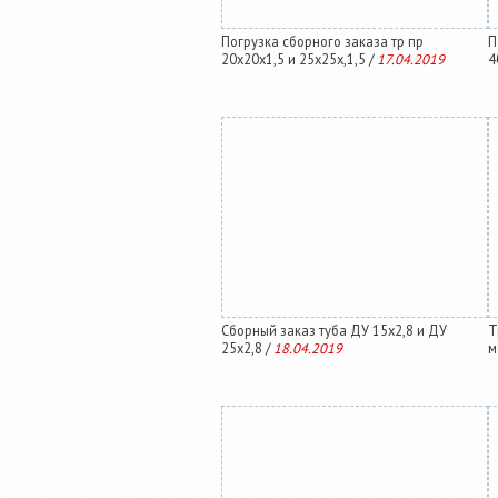
Погрузка сборного заказа тр пр
П
20х20х1,5 и 25х25х,1,5 /
17.04.2019
4
Сборный заказ туба ДУ 15х2,8 и ДУ
Т
25х2,8 /
18.04.2019
м