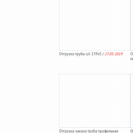
Отгрузка трубы э/с 159х5 /
27.05.2019
О
к
Отгрузка заказа труба профильная
О