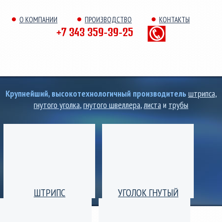
О КОМПАНИИ
ПРОИЗВОДСТВО
КОНТАКТЫ
+7 343 359-39-25
Крупнейший, высокотехнологичный производитель
штрипса
,
гнутого уголка
,
гнутого швеллера
,
листа
и
трубы
ШТРИПС
УГОЛОК ГНУТЫЙ
Производство штрипс
Уголок гнутый
(лента) толщиной от 0,25
равнополочный и