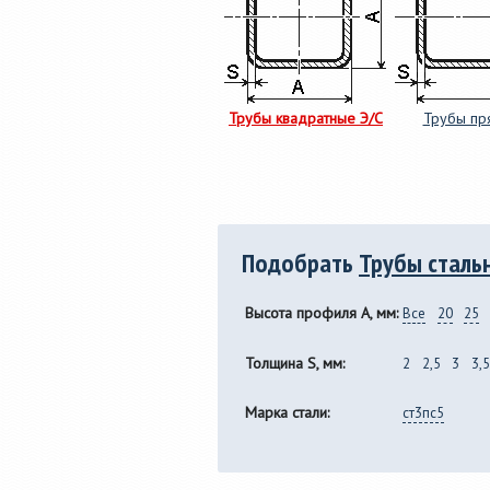
Трубы квадратные Э/С
Трубы пр
Подобрать
Трубы сталь
Высота профиля A, мм:
Все
20
25
Толщина S, мм:
2
2,5
3
3,5
Марка стали:
ст3пс5