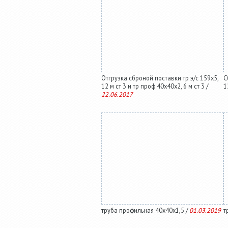
Отгрузка сброной поставки тр э/с 159х5,
С
12 м ст 3 и тр проф 40х40х2, 6 м ст 3 /
1
22.06.2017
труба профильная 40х40х1,5 /
01.03.2019
т